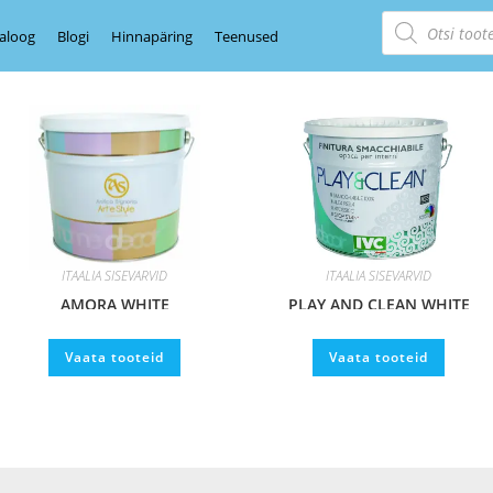
aloog
Blogi
Hinnapäring
Teenused
ITAALIA SISEVÄRVID
ITAALIA SISEVÄRVID
AMORA WHITE
PLAY AND CLEAN WHITE
Vaata tooteid
Vaata tooteid