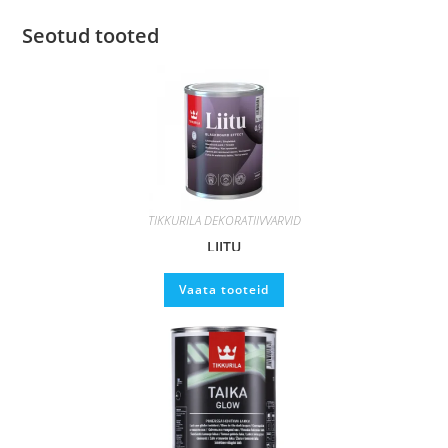
Seotud tooted
TIKKURILA DEKORATIIVVÄRVID
LIITU
Vaata tooteid