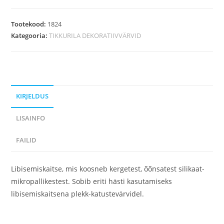
Tootekood:
1824
Kategooria:
TIKKURILA DEKORATIIVVÄRVID
KIRJELDUS
LISAINFO
FAILID
Libisemiskaitse, mis koosneb kergetest, õõnsatest silikaat-
mikropallikestest. Sobib eriti hästi kasutamiseks
libisemiskaitsena plekk-katustevärvidel.