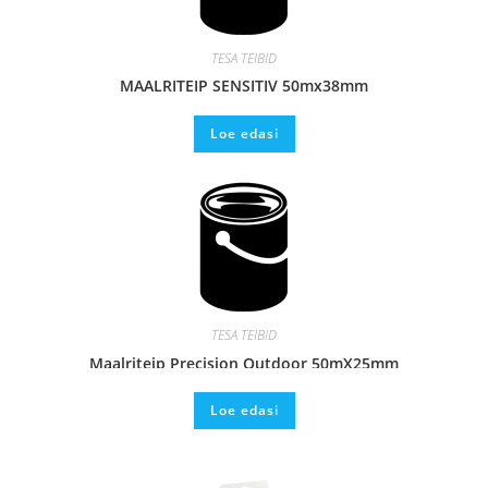
TESA TEIBID
MAALRITEIP SENSITIV 50mx38mm
Loe edasi
TESA TEIBID
Maalriteip Precision Outdoor 50mX25mm
Loe edasi