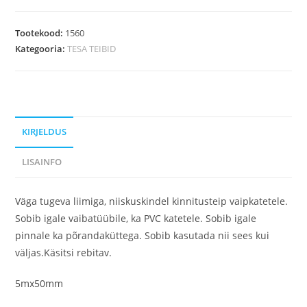
Tootekood:
1560
Kategooria:
TESA TEIBID
KIRJELDUS
LISAINFO
Väga tugeva liimiga, niiskuskindel kinnitusteip vaipkatetele.
Sobib igale vaibatüübile, ka PVC katetele. Sobib igale
pinnale ka põrandaküttega. Sobib kasutada nii sees kui
väljas.Käsitsi rebitav.
5mx50mm