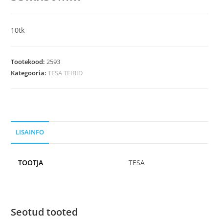
10tk
Tootekood:
2593
Kategooria:
TESA TEIBID
LISAINFO
TOOTJA
TESA
Seotud tooted