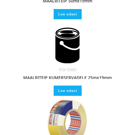
MAALRITEIP 50mx19mm
Loe edasi
TESA TEIBID
MAALRITEIP KUMERSERVADELE 25mx19mm
Loe edasi