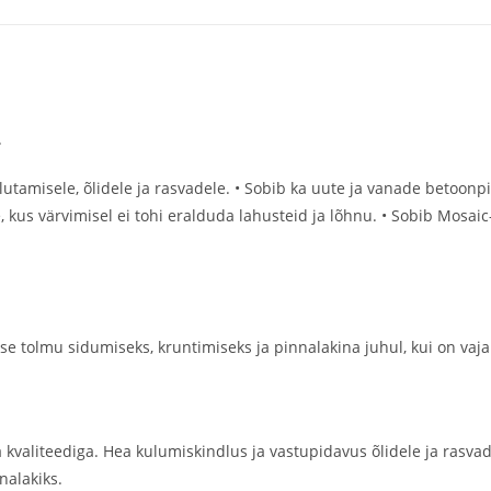
.
misele, õlidele ja rasvadele. • Sobib ka uute ja vanade betoonpi
 kus värvimisel ei tohi eralduda lahusteid ja lõhnu. • Sobib Mosa
e tolmu sidumiseks, kruntimiseks ja pinnalakina juhul, kui on vaja
 kvaliteediga. Hea kulumiskindlus ja vastupidavus õlidele ja rasvad
nalakiks.