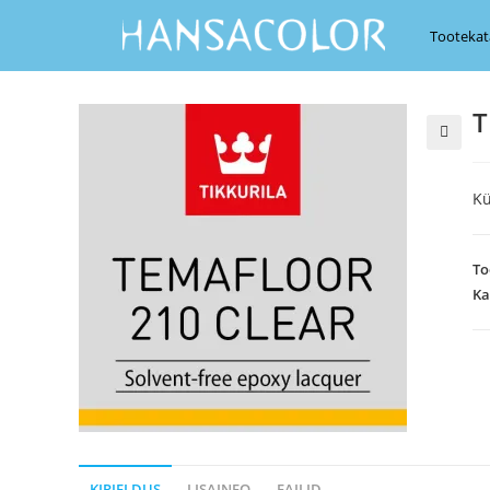
Tootekat
T
Kü
To
Ka
KIRJELDUS
LISAINFO
FAILID