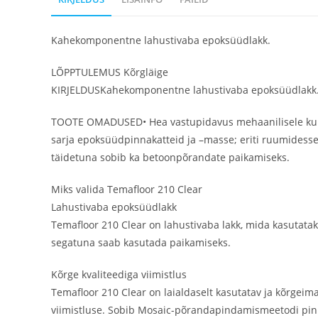
Kahekomponentne lahustivaba epoksüüdlakk.
LÕPPTULEMUS Kõrgläige
KIRJELDUSKahekomponentne lahustivaba epoksüüdlakk
TOOTE OMADUSED• Hea vastupidavus mehaanilisele kuluta
sarja epoksüüdpinnakatteid ja –masse; eriti ruumidesse,
täidetuna sobib ka betoonpõrandate paikamiseks.
Miks valida Temafloor 210 Clear
Lahustivaba epoksüüdlakk
Temafloor 210 Clear on lahustivaba lakk, mida kasutataks
segatuna saab kasutada paikamiseks.
Kõrge kvaliteediga viimistlus
Temafloor 210 Clear on laialdaselt kasutatav ja kõrgeima
viimistluse. Sobib Mosaic-põrandapindamismeetodi pin