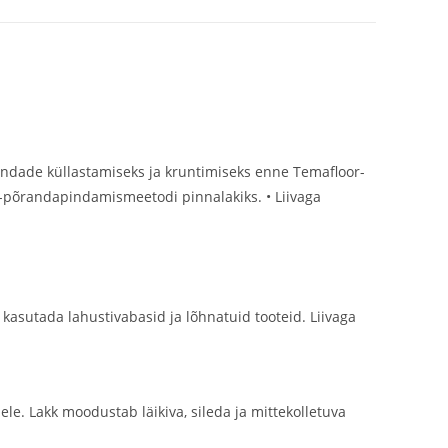
ndade küllastamiseks ja kruntimiseks enne Temafloor-
ic-põrandapindamismeetodi pinnalakiks. • Liivaga
 kasutada lahustivabasid ja lõhnatuid tooteid. Liivaga
ele. Lakk moodustab läikiva, sileda ja mittekolletuva