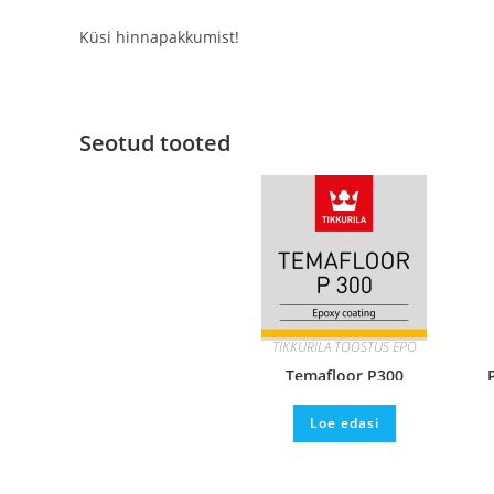
Küsi hinnapakkumist!
Seotud tooted
TIKKURILA TÖÖSTUS EPO
Temafloor P300
Loe edasi