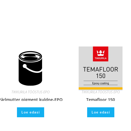
TIKKURILA TÖÖSTUS EPO
TIKKURILA TÖÖSTUS EPO
Pärlmutter pigment kuldne-EPO
Temafloor 150
Loe edasi
Loe edasi