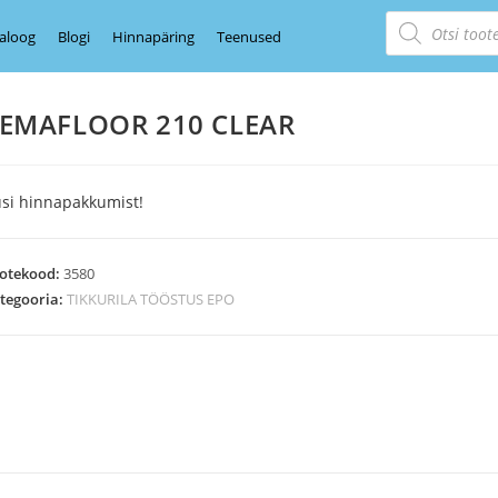
aloog
Blogi
Hinnapäring
Teenused
EMAFLOOR 210 CLEAR
si hinnapakkumist!
otekood:
3580
tegooria:
TIKKURILA TÖÖSTUS EPO