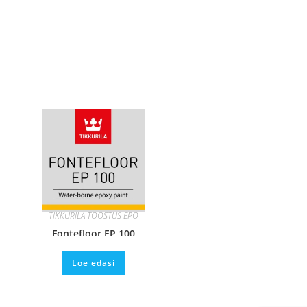
TIKKURILA TÖÖSTUS EPO
Fontefloor EP 100
Loe edasi