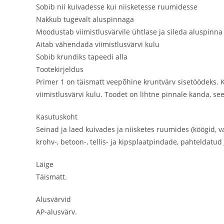
Sobib nii kuivadesse kui niisketesse ruumidesse
Nakkub tugevalt aluspinnaga
Moodustab viimistlusvärvile ühtlase ja sileda aluspinna
Aitab vähendada viimistlusvärvi kulu
Sobib krundiks tapeedi alla
Tootekirjeldus
Primer 1 on täismatt veepõhine kruntvärv sisetöödeks. 
viimistlusvärvi kulu. Toodet on lihtne pinnale kanda, see 
Kasutuskoht
Seinad ja laed kuivades ja niisketes ruumides (köögid, 
krohv-, betoon-, tellis- ja kipsplaatpindade, pahteldatu
Läige
Täismatt.
Alusvärvid
AP-alusvärv.