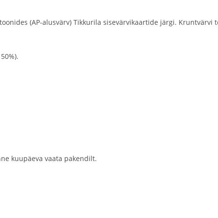
onides (AP-alusvärv) Tikkurila sisevärvikaartide järgi. Kruntvärvi to
 50%).
nne kuupäeva vaata pakendilt.