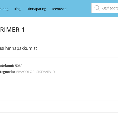
aloog
Blogi
Hinnapäring
Teenused
RIMER 1
üsi hinnapakkumist
otekood:
5062
tegooria:
VIVACOLORI SISEVÄRVID