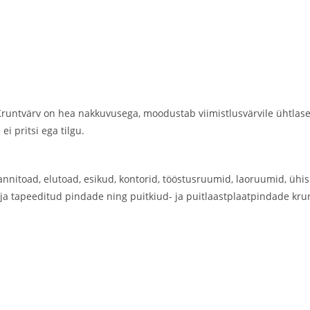
Kruntvärv on hea nakkuvusega, moodustab viimistlusvärvile ühtlase
ei pritsi ega tilgu.
vannitoad, elutoad, esikud, kontorid, tööstusruumid, laoruumid, üh
d ja tapeeditud pindade ning puitkiud- ja puitlaastplaatpindade kru