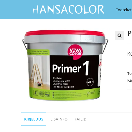
Tootekat
P
K
To
Ka
KIRJELDUS
LISAINFO
FAILID