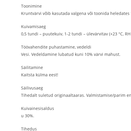
Toonimine
Kruntvärvi võib kasutada valgena või toonida heledates to
Kuivamisaeg
0,5 tundi – puutekuiv, 1-2 tundi – ülevärvitav (+23 °C, RH
Töövahendite puhastamine, vedeldi
Vesi. Vedeldamine lubatud kuni 10% värvi mahust.
Säilitamine
Kaitsta külma eest!
Säilivusaeg
Tihedalt suletud originaaltaaras. Valmistamise/parim e
Kuivainesisaldus
u 30%.
Tihedus