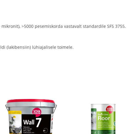
20 mikronit), >5000 pesemiskorda vastavalt standardile SFS 3755.
 (lakibensiin) lühiajalisele toimele.