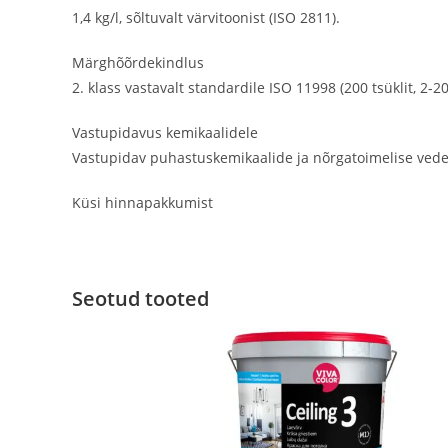
1,4 kg/l, sõltuvalt värvitoonist (ISO 2811).
Märghõõrdekindlus
2. klass vastavalt standardile ISO 11998 (200 tsüklit, 2-
Vastupidavus kemikaalidele
Vastupidav puhastuskemikaalide ja nõrgatoimelise vedeldi
Küsi hinnapakkumist
Seotud tooted