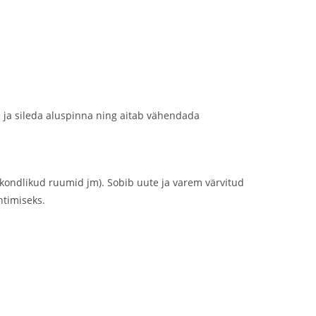
 ja sileda aluspinna ning aitab vähendada
iskondlikud ruumid jm). Sobib uute ja varem värvitud
ntimiseks.