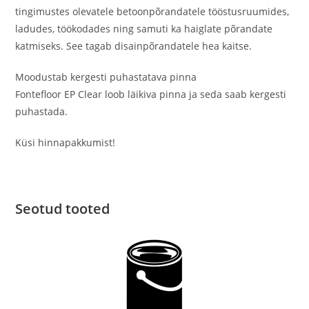
tingimustes olevatele betoonpõrandatele tööstusruumides,
ladudes, töökodades ning samuti ka haiglate põrandate
katmiseks. See tagab disainpõrandatele hea kaitse.
Moodustab kergesti puhastatava pinna
Fontefloor EP Clear loob läikiva pinna ja seda saab kergesti
puhastada.
Küsi hinnapakkumist!
Seotud tooted