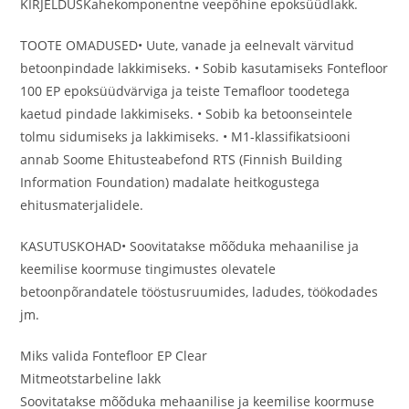
KIRJELDUSKahekomponentne veepõhine epoksüüdlakk.
TOOTE OMADUSED• Uute, vanade ja eelnevalt värvitud
betoonpindade lakkimiseks. • Sobib kasutamiseks Fontefloor
100 EP epoksüüdvärviga ja teiste Temafloor toodetega
kaetud pindade lakkimiseks. • Sobib ka betoonseintele
tolmu sidumiseks ja lakkimiseks. • M1-klassifikatsiooni
annab Soome Ehitusteabefond RTS (Finnish Building
Information Foundation) madalate heitkogustega
ehitusmaterjalidele.
KASUTUSKOHAD• Soovitatakse mõõduka mehaanilise ja
keemilise koormuse tingimustes olevatele
betoonpõrandatele tööstusruumides, ladudes, töökodades
jm.
Miks valida Fontefloor EP Clear
Mitmeotstarbeline lakk
Soovitatakse mõõduka mehaanilise ja keemilise koormuse