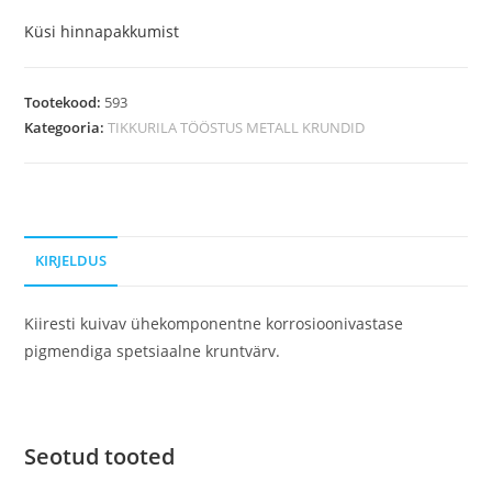
Küsi hinnapakkumist
Tootekood:
593
Kategooria:
TIKKURILA TÖÖSTUS METALL KRUNDID
KIRJELDUS
Kiiresti kuivav ühekomponentne korrosioonivastase
pigmendiga spetsiaalne kruntvärv.
Seotud tooted